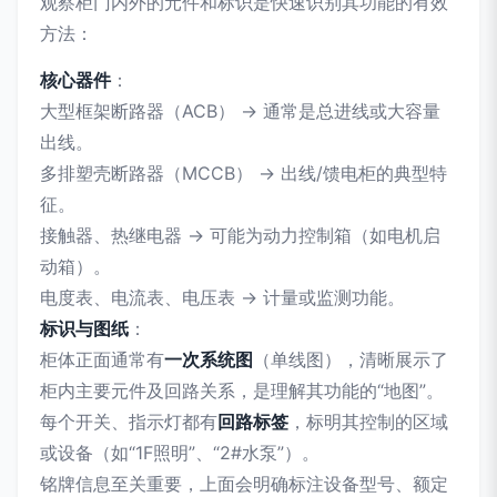
观察柜门内外的元件和标识是快速识别其功能的有效
方法：
核心器件
：
大型框架断路器（ACB） → 通常是总进线或大容量
出线。
多排塑壳断路器（MCCB） → 出线/馈电柜的典型特
征。
接触器、热继电器 → 可能为动力控制箱（如电机启
动箱）。
电度表、电流表、电压表 → 计量或监测功能。
标识与图纸
：
柜体正面通常有
一次系统图
（单线图），清晰展示了
柜内主要元件及回路关系，是理解其功能的“地图”。
每个开关、指示灯都有
回路标签
，标明其控制的区域
或设备（如“1F照明”、“2#水泵”）。
铭牌信息至关重要，上面会明确标注设备型号、额定