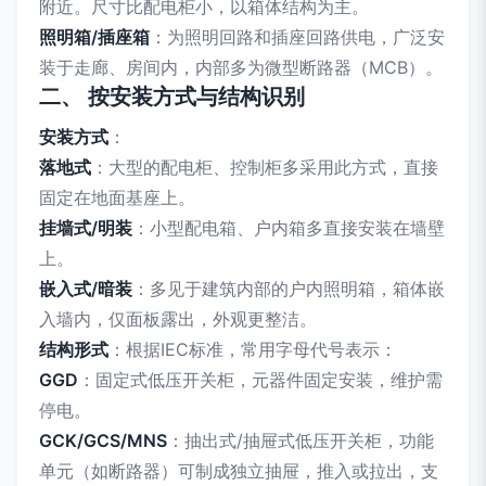
附近。尺寸比配电柜小，以箱体结构为主。
照明箱/插座箱
：为照明回路和插座回路供电，广泛安
装于走廊、房间内，内部多为微型断路器（MCB）。
二、 按安装方式与结构识别
安装方式
：
落地式
：大型的配电柜、控制柜多采用此方式，直接
固定在地面基座上。
挂墙式/明装
：小型配电箱、户内箱多直接安装在墙壁
上。
嵌入式/暗装
：多见于建筑内部的户内照明箱，箱体嵌
入墙内，仅面板露出，外观更整洁。
结构形式
：根据IEC标准，常用字母代号表示：
GGD
：固定式低压开关柜，元器件固定安装，维护需
停电。
GCK/GCS/MNS
：抽出式/抽屉式低压开关柜，功能
单元（如断路器）可制成独立抽屉，推入或拉出，支