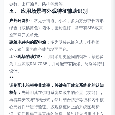
参数、出厂编号、防护等级等。
五、 应用场景与外观特征辅助识别
户外环网柜
：常见于街道、小区，多为方形或长方形
绿色（或橘黄色）箱体，密封性好，常带有SF6或真
空环网开关单元。
建筑电井内的配电箱
：多为明装或嵌入式，排列整
齐，箱门常为白色或与墙面同色。
工业现场的动力柜
：可能采用更坚固的钢板，颜色多
为工业灰或RAL7035，并可能带有防爆、防腐等特殊
设计。
**
识别配电箱柜并非难事，关键在于建立系统化的认知
框架：
先辨明其在供电系统层级中的位置（功能）
，
再看其安装与结构形式
，
然后结合防护等级和内部核
心元器件**进行验证。多观察柜体上的系统图与标
识，它们提供了最直接的信息。通过综合运用以上方